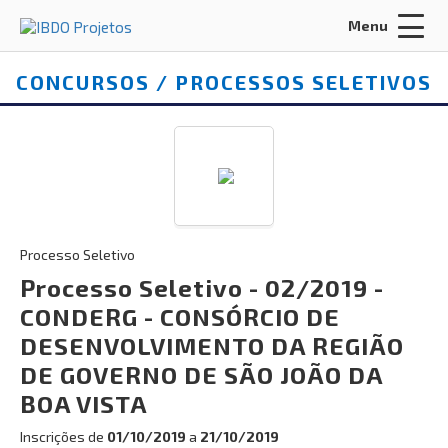
Menu
Acessar
Área do Candidato
:
CONCURSOS / PROCESSOS SELETIVOS
ENTRAR
Processo Seletivo
Esqueci a senha
CADASTRO
Processo Seletivo - 02/2019 -
CONDERG - CONSÓRCIO DE
INÍCIO
DESENVOLVIMENTO DA REGIÃO
DE GOVERNO DE SÃO JOÃO DA
FALE CONOSCO
BOA VISTA
Busca:
Inscrições de
01/10/2019
a
21/10/2019