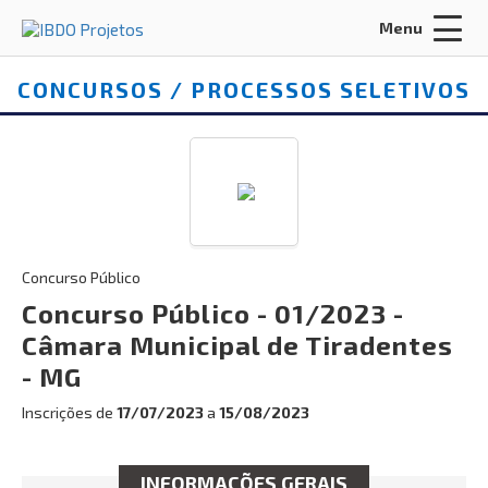
Menu
Acessar
Área do Candidato
:
CONCURSOS / PROCESSOS SELETIVOS
ENTRAR
Concurso Público
Esqueci a senha
CADASTRO
Concurso Público - 01/2023 -
Câmara Municipal de Tiradentes
INÍCIO
- MG
Inscrições de
17/07/2023
a
15/08/2023
FALE CONOSCO
Busca:
INFORMAÇÕES GERAIS